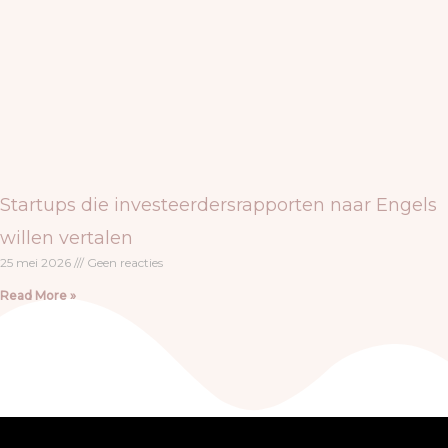
Startups die investeerdersrapporten naar Engels
willen vertalen
25 mei 2026
Geen reacties
Read More »