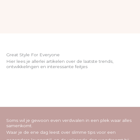
Great Style For Everyone
Hier lees je allerlei artikelen over de laatste trends,
ontwikkelingen en interessante feitjes
Soms wil je gewoon even verdwalen in een plek waar alles
samenkomt.
Waar je de ene dag leest over slimme tips voor een