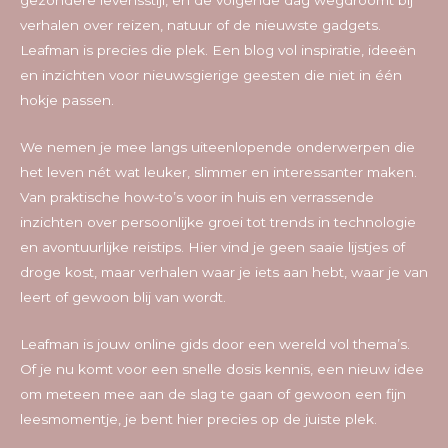
gezondere levensstijl, en de volgende dag wegdroomt bij
verhalen over reizen, natuur of de nieuwste gadgets.
Leafman is precies die plek. Een blog vol inspiratie, ideeën
en inzichten voor nieuwsgierige geesten die niet in één
hokje passen.
We nemen je mee langs uiteenlopende onderwerpen die
het leven nét wat leuker, slimmer en interessanter maken.
Van praktische how-to’s voor in huis en verrassende
inzichten over persoonlijke groei tot trends in technologie
en avontuurlijke reistips. Hier vind je geen saaie lijstjes of
droge kost, maar verhalen waar je iets aan hebt, waar je van
leert of gewoon blij van wordt.
Leafman is jouw online gids door een wereld vol thema’s.
Of je nu komt voor een snelle dosis kennis, een nieuw idee
om meteen mee aan de slag te gaan of gewoon een fijn
leesmomentje, je bent hier precies op de juiste plek.