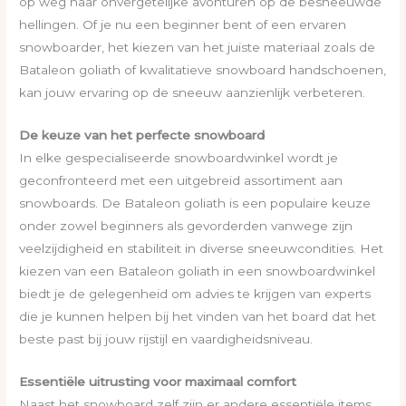
op weg naar onvergetelijke avonturen op de besneeuwde
hellingen. Of je nu een beginner bent of een ervaren
snowboarder, het kiezen van het juiste materiaal zoals de
Bataleon goliath of kwalitatieve snowboard handschoenen,
kan jouw ervaring op de sneeuw aanzienlijk verbeteren.
De keuze van het perfecte snowboard
In elke gespecialiseerde snowboardwinkel wordt je
geconfronteerd met een uitgebreid assortiment aan
snowboards. De Bataleon goliath is een populaire keuze
onder zowel beginners als gevorderden vanwege zijn
veelzijdigheid en stabiliteit in diverse sneeuwcondities. Het
kiezen van een Bataleon goliath in een snowboardwinkel
biedt je de gelegenheid om advies te krijgen van experts
die je kunnen helpen bij het vinden van het board dat het
beste past bij jouw rijstijl en vaardigheidsniveau.
Essentiële uitrusting voor maximaal comfort
Naast het snowboard zelf zijn er andere essentiële items