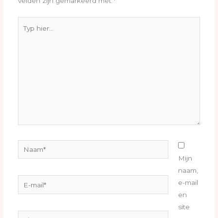
velden zijn gemarkeerd met
*
Typ
hier...
Naam*
Mijn
naam,
E-
e-mail
mail*
en
site
Site