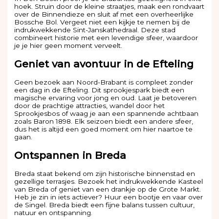
hoek. Struin door de kleine straatjes, maak een rondvaart
over de Binnendieze en sluit af met een overheerlijke
Bossche Bol. Vergeet niet een kijkje te nemen bij de
indrukwekkende Sint-Janskathedraal. Deze stad
combineert historie met een levendige sfeer, waardoor
je je hier geen moment verveelt.
Geniet van avontuur in de Efteling
Geen bezoek aan Noord-Brabant is compleet zonder
een dag in de Efteling. Dit sprookjespark biedt een
magische ervaring voor jong en oud. Laat je betoveren
door de prachtige attracties, wandel door het
Sprookjesbos of waag je aan een spannende achtbaan
zoals Baron 1898. Elk seizoen biedt een andere sfeer,
dus het is altijd een goed moment om hier naartoe te
gaan.
Ontspannen in Breda
Breda staat bekend om zijn historische binnenstad en
gezellige terrasjes. Bezoek het indrukwekkende Kasteel
van Breda of geniet van een drankje op de Grote Markt.
Heb je zin in iets actiever? Huur een bootje en vaar over
de Singel. Breda biedt een fijne balans tussen cultuur,
natuur en ontspanning.