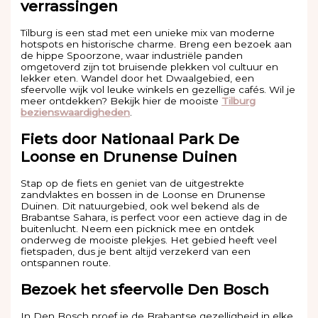
verrassingen
Tilburg is een stad met een unieke mix van moderne
hotspots en historische charme. Breng een bezoek aan
de hippe Spoorzone, waar industriële panden
omgetoverd zijn tot bruisende plekken vol cultuur en
lekker eten. Wandel door het Dwaalgebied, een
sfeervolle wijk vol leuke winkels en gezellige cafés. Wil je
meer ontdekken? Bekijk hier de mooiste
Tilburg
bezienswaardigheden
.
Fiets door Nationaal Park De
Loonse en Drunense Duinen
Stap op de fiets en geniet van de uitgestrekte
zandvlaktes en bossen in de Loonse en Drunense
Duinen. Dit natuurgebied, ook wel bekend als de
Brabantse Sahara, is perfect voor een actieve dag in de
buitenlucht. Neem een picknick mee en ontdek
onderweg de mooiste plekjes. Het gebied heeft veel
fietspaden, dus je bent altijd verzekerd van een
ontspannen route.
Bezoek het sfeervolle Den Bosch
In Den Bosch proef je de Brabantse gezelligheid in elke