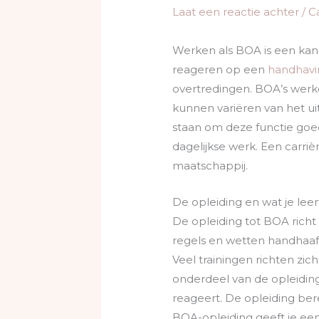
Laat een reactie achter
/
C
Werken als BOA is een kan
reageren op een
handhavi
overtredingen. BOA’s werk
kunnen variëren van het ui
staan om deze functie goe
dagelijkse werk. Een carri
maatschappij.
De opleiding en wat je leer
De opleiding tot BOA richt 
regels en wetten handhaaft
Veel trainingen richten zi
onderdeel van de opleiding
reageert. De opleiding ber
BOA-opleiding geeft je een