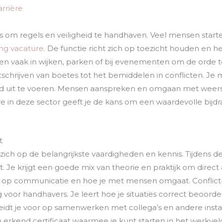
arrière
s om regels en veiligheid te handhaven. Veel mensen star
ng vacature
. De functie richt zich op toezicht houden en 
en vaak in wijken, parken of bij evenementen om de orde 
tschrijven van boetes tot het bemiddelen in conflicten. Je 
d uit te voeren. Mensen aanspreken en omgaan met weerst
ère in deze sector geeft je de kans om een waardevolle bijd
t
zich op de belangrijkste vaardigheden en kennis. Tijdens dez
. Je krijgt een goede mix van theorie en praktijk om direct
ch op communicatie en hoe je met mensen omgaat. Conflicth
 voor handhavers. Je leert hoe je situaties correct beoorde
eidt je voor op samenwerken met collega’s en andere insta
 erkend certificaat waarmee je kunt starten in het werkveld