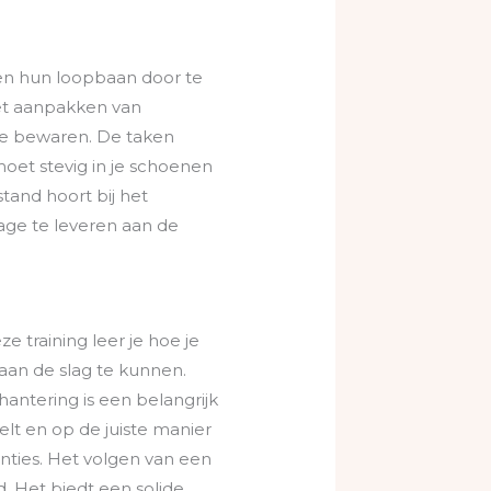
ten hun loopbaan door te
het aanpakken van
te bewaren. De taken
moet stevig in je schoenen
and hoort bij het
rage te leveren aan de
e training leer je hoe je
 aan de slag te kunnen.
antering is een belangrijk
elt en op de juiste manier
nties. Het volgen van een
. Het biedt een solide