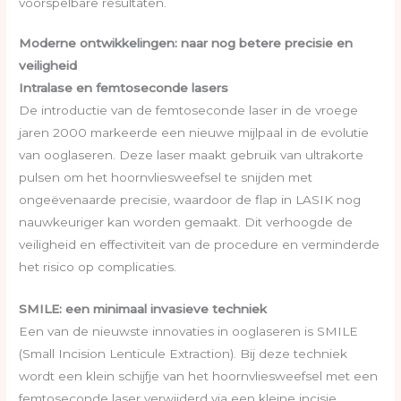
voorspelbare resultaten.
Moderne ontwikkelingen: naar nog betere precisie en
veiligheid
Intralase en femtoseconde lasers
De introductie van de femtoseconde laser in de vroege
jaren 2000 markeerde een nieuwe mijlpaal in de evolutie
van ooglaseren. Deze laser maakt gebruik van ultrakorte
pulsen om het hoornvliesweefsel te snijden met
ongeëvenaarde precisie, waardoor de flap in LASIK nog
nauwkeuriger kan worden gemaakt. Dit verhoogde de
veiligheid en effectiviteit van de procedure en verminderde
het risico op complicaties.
SMILE: een minimaal invasieve techniek
Een van de nieuwste innovaties in ooglaseren is SMILE
(Small Incision Lenticule Extraction). Bij deze techniek
wordt een klein schijfje van het hoornvliesweefsel met een
femtoseconde laser verwijderd via een kleine incisie.