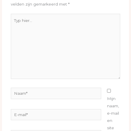
velden zijn gemarkeerd met
*
Typ
hier...
Naam*
Mijn
naam,
E-
e-mail
mail*
en
site