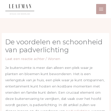
Ga
naar
de
inhoud
De voordelen en schoonheid
van padverlichting
Laat een reactie achter
/
Wonen
Je buitenruimte is meer dan alleen een plek waar je
planten en bloemen kunt bewonderen. Het is een
verlengstuk van je huis, een plek waar je kunt ontspannen,
entertainment kunt hosten en kostbare momenten met
vrienden en familie kunt delen. Een cruciaal element om
deze buitenervaring te verrijken, dat vaak over het hoofd
wordt gezien, is padverlichting. In dit artikel zullen we
dieper ingaan op de wonderen van
padverlichting
, waarom