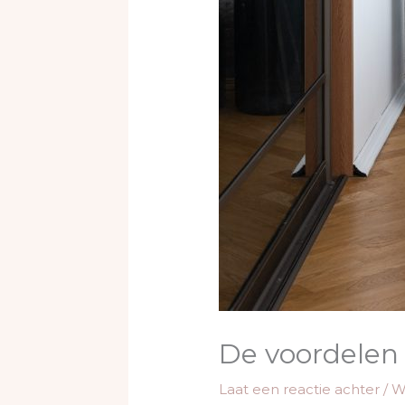
De voordelen 
Laat een reactie achter
/
W