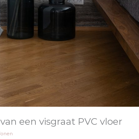
van een visgraat PVC vloer
onen