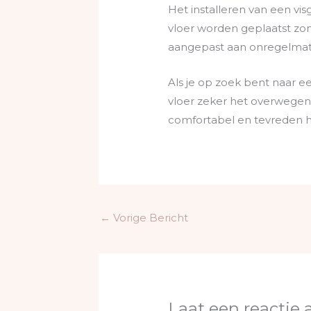
Het installeren van een vi
vloer worden geplaatst zo
aangepast aan onregelmatig
Als je op zoek bent naar e
vloer zeker het overwegen w
comfortabel en tevreden 
←
Vorige Bericht
Laat een reactie 