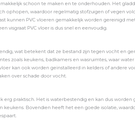
 gemakkelijk schoon te maken en te onderhouden. Het glad
zich ophopen, waardoor regelmatig stofzuigen of vegen vol
st kunnen PVC vloeren gemakkelijk worden gereinigd met
en visgraat PVC vloer is dus snel en eenvoudig.
endig, wat betekent dat ze bestand zijn tegen vocht en gem
imtes zoals keukens, badkamers en wasruimtes, waar wate
 vloer kan ook worden geïnstalleerd in kelders of andere 
maken over schade door vocht.
ok erg praktisch. Het is waterbestendig en kan dus worden 
n keukens. Bovendien heeft het een goede isolatie, waard
spaart.