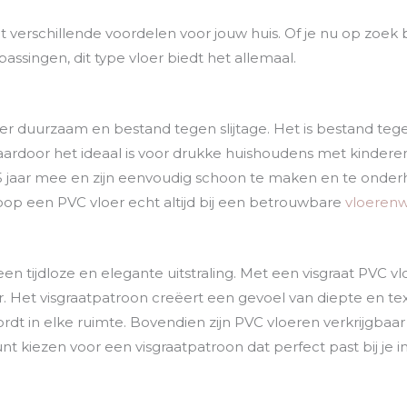
dt verschillende voordelen voor jouw huis. Of je nu op zoe
passingen, dit type vloer biedt het allemaal.
zeer duurzaam en bestand tegen slijtage. Het is bestand te
ardoor het ideaal is voor drukke huishoudens met kinderen
5 jaar mee en zijn eenvoudig schoon te maken en te onder
op een PVC vloer echt altijd bij een betrouwbare
vloerenw
 tijdloze en elegante uitstraling. Met een visgraat PVC vloer
ur. Het visgraatpatroon creëert een gevoel van diepte en te
t in elke ruimte. Bovendien zijn PVC vloeren verkrijgbaar 
t kiezen voor een visgraatpatroon dat perfect past bij je inte