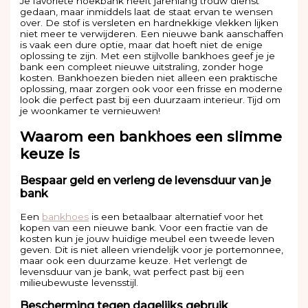
Je favoriete hoekbank heeft jarenlang trouw dienst
gedaan, maar inmiddels laat de staat ervan te wensen
over. De stof is versleten en hardnekkige vlekken lijken
niet meer te verwijderen. Een nieuwe bank aanschaffen
is vaak een dure optie, maar dat hoeft niet de enige
oplossing te zijn. Met een stijlvolle bankhoes geef je je
bank een compleet nieuwe uitstraling, zonder hoge
kosten. Bankhoezen bieden niet alleen een praktische
oplossing, maar zorgen ook voor een frisse en moderne
look die perfect past bij een duurzaam interieur. Tijd om
je woonkamer te vernieuwen!
Waarom een bankhoes een slimme
keuze is
Bespaar geld en verleng de levensduur van je
bank
Een
bankhoes
is een betaalbaar alternatief voor het
kopen van een nieuwe bank. Voor een fractie van de
kosten kun je jouw huidige meubel een tweede leven
geven. Dit is niet alleen vriendelijk voor je portemonnee,
maar ook een duurzame keuze. Het verlengt de
levensduur van je bank, wat perfect past bij een
milieubewuste levensstijl.
Bescherming tegen dagelijks gebruik