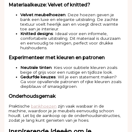
Materiaalkeuze: Velvet of knitted?
Velvet meubelhoezen
: Deze hoezen geven je
bank een luxe en elegante uitstraling. De zachte
textuur voelt heerlijk aan en voegt direct warmte
toe aan je interieur.
Knitted designs
: Ideaal voor een informele,
comfortabele uitstraling. Dit materiaal is duurzaam
en eenvoudig te reinigen, perfect voor drukke
huishoudens.
Experimenteer met kleuren en patronen
Neutrale tinten
: Kies voor subtiele kleuren zoals
beige of grijs voor een rustige en tijdloze look.
Gedurfde keuzes
: Wil je een statement maken?
Ga voor opvallende patronen of rijke kleuren zoals
diepblauw of smaragdgroen.
Onderhoudsgemak
Praktische
bankhoezen
zijn vaak wasbaar in de
machine, waardoor je je meubels eenvoudig schoon
houdt. Let bij de aankoop op de onderhoudsinstructies,
zodat je lang kunt genieten van je hoes.
Inspirerende ideeën om je