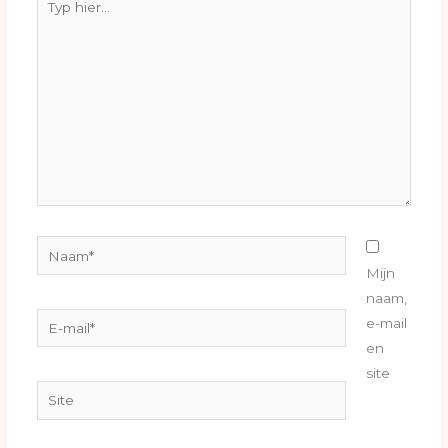
hier...
Naam*
Mijn
naam,
E-
e-mail
mail*
en
site
Site