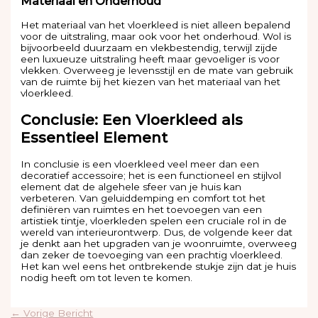
Materiaal en Onderhoud
Het materiaal van het vloerkleed is niet alleen bepalend
voor de uitstraling, maar ook voor het onderhoud. Wol is
bijvoorbeeld duurzaam en vlekbestendig, terwijl zijde
een luxueuze uitstraling heeft maar gevoeliger is voor
vlekken. Overweeg je levensstijl en de mate van gebruik
van de ruimte bij het kiezen van het materiaal van het
vloerkleed.
Conclusie: Een Vloerkleed als
Essentieel Element
In conclusie is een vloerkleed veel meer dan een
decoratief accessoire; het is een functioneel en stijlvol
element dat de algehele sfeer van je huis kan
verbeteren. Van geluiddemping en comfort tot het
definiëren van ruimtes en het toevoegen van een
artistiek tintje, vloerkleden spelen een cruciale rol in de
wereld van interieurontwerp. Dus, de volgende keer dat
je denkt aan het upgraden van je woonruimte, overweeg
dan zeker de toevoeging van een prachtig vloerkleed.
Het kan wel eens het ontbrekende stukje zijn dat je huis
nodig heeft om tot leven te komen.
←
Vorige Bericht