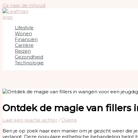
Ga naar de inhoud
Lifestyle
Wonen
Financiën
Carrière
Reizen
Gezondheid
Technologie
Ontdek de magie van fillers 
Laat een reactie achter
/
Overig
Ben je op zoek naar een manier om je gezicht weer die je
verlangt. Deze populaire esthetische behandeling helpt b