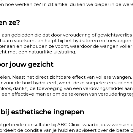
ies en hoe werken ze? In dit artikel duiken we dieper in de 
en ze?
an gebieden die dat door veroudering of gewichtsverlies zi
 lichaam voorkomt en helpt bij het hydrateren en toevoegen
ater aan en behouden ze vocht, waardoor de wangen voller
t met een natuurlijke uitstraling.
or jouw gezicht
en. Naast het direct zichtbare effect van vollere wangen,
nzuur de huid hydrateert, wordt deze soepeler en stralend
ijnloos, dankzij de toevoeging van een verdovingsmiddel aan 
aar een effectieve manier om de tekenen van veroudering t
 bij esthetische ingrepen
tgebreide consultatie bij ABC Clinic, waarbij jouw wensen
deelt de conditie van je huid en adviseert over de beste b