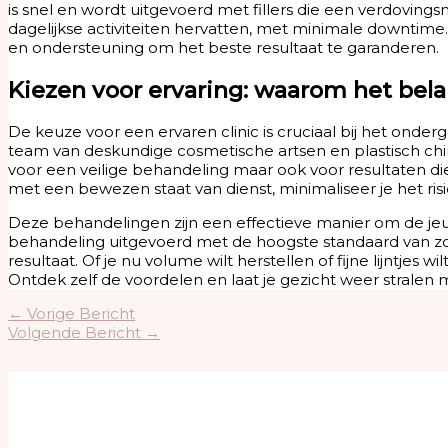
is snel en wordt uitgevoerd met fillers die een verdoving
dagelijkse activiteiten hervatten, met minimale downtime. 
en ondersteuning om het beste resultaat te garanderen.
Kiezen voor ervaring: waarom het belang
De keuze voor een ervaren clinic is cruciaal bij het onde
team van deskundige cosmetische artsen en plastisch chi
voor een veilige behandeling maar ook voor resultaten di
met een bewezen staat van dienst, minimaliseer je het ris
Deze behandelingen zijn een effectieve manier om de jeug
behandeling uitgevoerd met de hoogste standaard van z
resultaat. Of je nu volume wilt herstellen of fijne lijntjes 
Ontdek zelf de voordelen en laat je gezicht weer stralen 
←
Vorige Bericht
Volgende Bericht
→