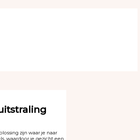
itstraling
ossing zijn waar je naar
ls, waardoor je gezicht een