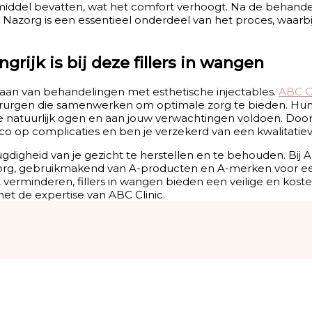
smiddel bevatten, wat het comfort verhoogt. Na de behandeli
Nazorg is een essentieel onderdeel van het proces, waarbij 
rijk is bij deze fillers in wangen
rgaan van behandelingen met esthetische injectables.
ABC Cl
rurgen die samenwerken om optimale zorg te bieden. Hun e
e natuurlijk ogen en aan jouw verwachtingen voldoen. Door 
ico op complicaties en ben je verzekerd van een kwalitatie
digheid van je gezicht te herstellen en te behouden. Bij 
org, gebruikmakend van A-producten en A-merken voor ee
wilt verminderen, fillers in wangen bieden een veilige en kost
met de expertise van ABC Clinic.