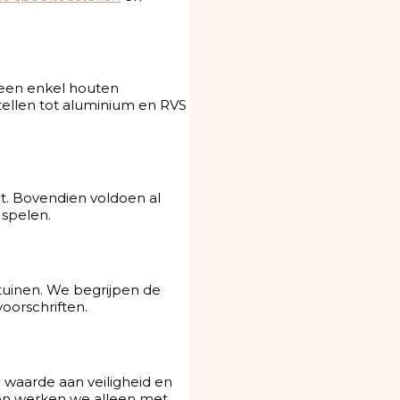
r een enkel houten
tellen tot aluminium en RVS
ht. Bovendien voldoen al
 spelen.
tuinen. We begrijpen de
oorschriften.
 waarde aan veiligheid en
dien werken we alleen met