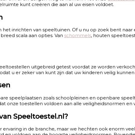
elruimte kunt creëren die aan al uw eisen voldoet.
n
in het inrichten van speeltuinen. Of u nu op zoek bent naa
 breed scala aan opties. Van
schommels
, houten speeltoes
peeltoestellen uitgebreid getest voordat ze worden verkoc
dat u er zeker van kunt zijn dat uw kinderen veilig kunnen
sen
bare speelplaatsen zoals schoolpleinen en openbare speel
dat onze toestellen voldoen aan alle veiligheidsnormen en v
van Speeltoestel.nl?
ar ervaring in de branche, maar we hechten ook enorm veel
iceerd en voldoen aan de hoogste veiligheidsnormen. Boven