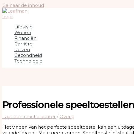
Ga naar de inhoud
Lifestyle
Wonen
Financiën
Carrière
Reizen
Gezondheid
Technologie
Professionele speeltoestellen
Laat een reactie achter
/
Overig
Het vinden van het perfecte speeltoestel kan een uitdagen
vaandel draagt. Maar geen zorgen, Speeltoestel.nl staat