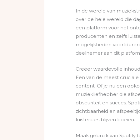
In de wereld van muziekstr
over de hele wereld die da
een platform voor het ontd
producenten en zelfs luist
mogelijkheden voortdurend 
deelnemer aan dit platfor
Creëer waardevolle inhou
Een van de meest cruciale
content. Of je nu een opk
muziekliefhebber die afspee
obscuriteit en succes. Spo
zichtbaarheid en afspeeltij
luisteraars blijven boeien.
Maak gebruik van Spotify fo