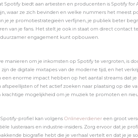
 Spotify biedt aan artiesten en producenten is Spotify for Ar
rs zijn, waar ze zich bevinden en welke nummers het meest po
 je je promotiestrategieën verfijnen, je publiek beter beg
van je fans. Het stelt je ook in staat om direct contact te
en duurzamer engagement kunt opbouwen.
e manieren om je inkomsten op Spotify te vergroten, is doo
en zijn de digitale mixtapes van de moderne tijd, en het verk
an een enorme impact hebben op het aantal streams dat je 
afspeellijsten of het actief zoeken naar plaatsing op die v
en krachtige mogelijkheid om je muziek te promoten en nieu
Spotify-profiel kan volgens
Onlineverdiener
een groot vers
 luisteraars en industrie-insiders. Zorg ervoor dat je prof
n pakkende biografie hebt die je verhaal vertelt en dat je je