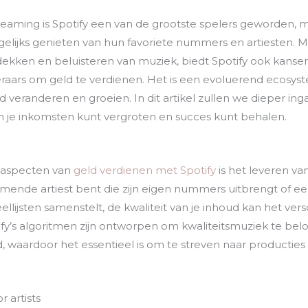
eaming is Spotify een van de grootste spelers geworden, 
gelijks genieten van hun favoriete nummers en artiesten. 
ekken en beluisteren van muziek, biedt Spotify ook kansen 
eraars om geld te verdienen. Het is een evoluerend ecosys
veranderen en groeien. In dit artikel zullen we dieper inga
m je inkomsten kunt vergroten en succes kunt behalen.
d
 aspecten van
geld verdienen met Spotify
is het leveren v
omende artiest bent die zijn eigen nummers uitbrengt of 
llijsten samenstelt, de kwaliteit van je inhoud kan het ver
tify’s algoritmen zijn ontworpen om kwaliteitsmuziek te b
d, waardoor het essentieel is om te streven naar producties
r artists