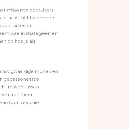
met miljoenen gebruikers
Maar naast het bieden van
voor artiesten,
teem waarin strategieën en
an op hoe je als
an hoogwaardige muziek en
een gepassioneerde
schil maken tussen
elonen met meer
 van topniveau die