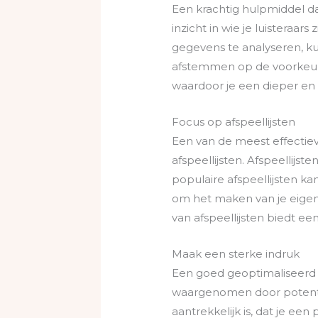
Een krachtig hulpmiddel dat
inzicht in wie je luisteraa
gegevens te analyseren, kun
afstemmen op de voorkeuren 
waardoor je een dieper 
Focus op afspeellijsten
Een van de meest effectiev
afspeellijsten. Afspeellijst
populaire afspeellijsten k
om het maken van je eigen 
van afspeellijsten biedt e
Maak een sterke indruk
Een goed geoptimaliseerd 
waargenomen door potentiële
aantrekkelijk is, dat je ee