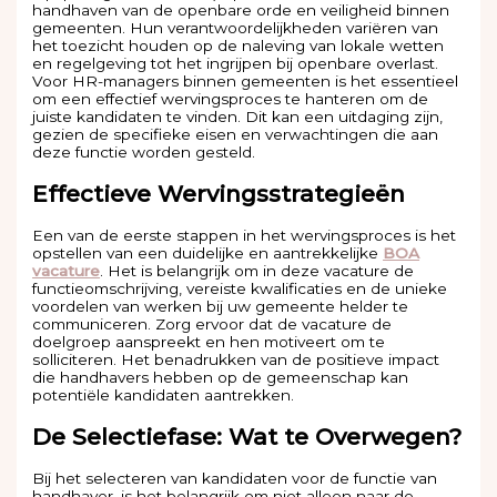
handhaven van de openbare orde en veiligheid binnen
gemeenten. Hun verantwoordelijkheden variëren van
het toezicht houden op de naleving van lokale wetten
en regelgeving tot het ingrijpen bij openbare overlast.
Voor HR-managers binnen gemeenten is het essentieel
om een effectief wervingsproces te hanteren om de
juiste kandidaten te vinden. Dit kan een uitdaging zijn,
gezien de specifieke eisen en verwachtingen die aan
deze functie worden gesteld.
Effectieve Wervingsstrategieën
Een van de eerste stappen in het wervingsproces is het
opstellen van een duidelijke en aantrekkelijke
BOA
vacature
. Het is belangrijk om in deze vacature de
functieomschrijving, vereiste kwalificaties en de unieke
voordelen van werken bij uw gemeente helder te
communiceren. Zorg ervoor dat de vacature de
doelgroep aanspreekt en hen motiveert om te
solliciteren. Het benadrukken van de positieve impact
die handhavers hebben op de gemeenschap kan
potentiële kandidaten aantrekken.
De Selectiefase: Wat te Overwegen?
Bij het selecteren van kandidaten voor de functie van
handhaver, is het belangrijk om niet alleen naar de