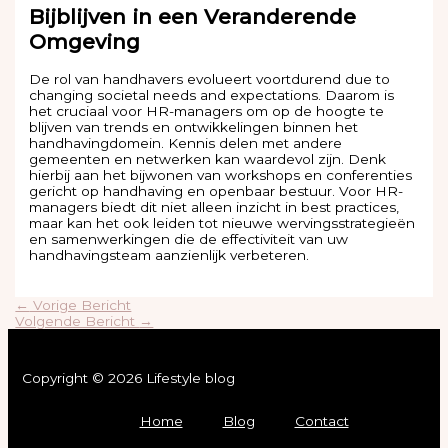
Bijblijven in een Veranderende
Omgeving
De rol van handhavers evolueert voortdurend due to
changing societal needs and expectations. Daarom is
het cruciaal voor HR-managers om op de hoogte te
blijven van trends en ontwikkelingen binnen het
handhavingdomein. Kennis delen met andere
gemeenten en netwerken kan waardevol zijn. Denk
hierbij aan het bijwonen van workshops en conferenties
gericht op handhaving en openbaar bestuur. Voor HR-
managers biedt dit niet alleen inzicht in best practices,
maar kan het ook leiden tot nieuwe wervingsstrategieën
en samenwerkingen die de effectiviteit van uw
handhavingsteam aanzienlijk verbeteren.
←
Vorige Bericht
Volgende Bericht
→
Copyright © 2026 Lifestyle blog
Home
Blog
Contact