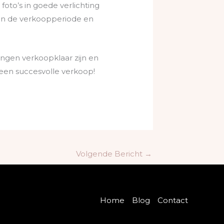
oto’s in goede verlichting
 in de verkoopperiode en
ingen verkoopklaar zijn en
n een succesvolle verkoop!
Volgende Bericht
→
Home
Blog
Contact