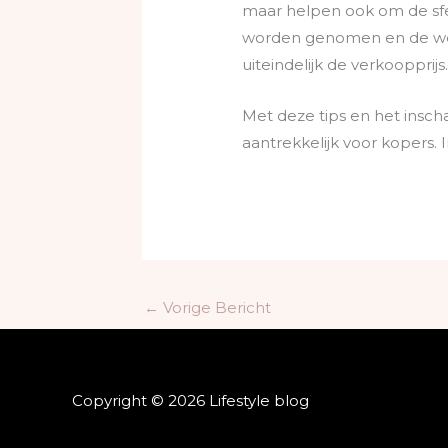
maar helpen ook om de sfee
worden genomen en de woni
uiteindelijk de verkoopprijs
Met deze tips en het insch
aantrekkelijk voor kopers. 
←
Vorige Bericht
Copyright © 2026 Lifestyle blog