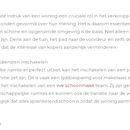
ste indruk van een woning een cruciale rol in het verkoopp
econden gevormd over hun mening. Het is daarom essenti
n schone en opgeruimde omgeving is de basis. Niet alleen
ijn. Denk aan de tuin, het pad naar de voordeur en zelfs d
n dat de interesse van kopers aanzienlijk verminderen.
diensten Inschakelen
ke ruimte er perfect uitziet, kan het inschakelen van een p
e zet zijn. Dit is vaak een tijdsbesparing voor makelaars 
s het inschakelen van een
vve schoonmaak
team. Zij zijn ge
happelijke ruimtes en kunnen ook de transitie naar de 
rijk dat alles sprankelend schoon is zodat de woning aantre
e