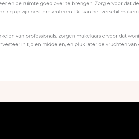
r en de ruimte goed over te brengen. Zorg ervoor dat de f
ng op zijn best presenteren. Dit kan het verschil maken
.
akelen van professionals, zorgen makelaars ervoor dat won
Investeer in tijd en middelen, en pluk later de vruchten va