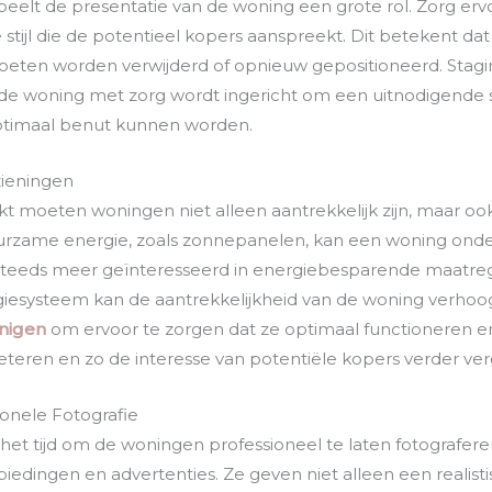
elt de presentatie van de woning een grote rol. Zorg erv
 stijl die de potentieel kopers aanspreekt. Dit betekent dat
moeten worden verwijderd of opnieuw gepositioneerd. Stagi
j de woning met zorg wordt ingericht om een uitnodigende s
ptimaal benut kunnen worden.
ieningen
kt moeten woningen niet alleen aantrekkelijk zijn, maar 
duurzame energie, zoals zonnepanelen, kan een woning ond
 steeds meer geïnteresseerd in energiebesparende maatre
systeem kan de aantrekkelijkheid van de woning verhoogt
nigen
om ervoor te zorgen dat ze optimaal functioneren en 
beteren en zo de interesse van potentiële kopers verder ver
onele Fotografie
 het tijd om de woningen professioneel te laten fotograferen.
iedingen en advertenties. Ze geven niet alleen een realist