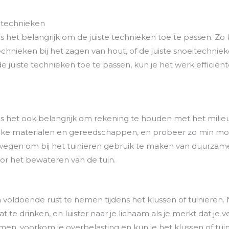
e technieken
n is het belangrijk om de juiste technieken toe te passen. Zo
chnieken bij het zagen van hout, of de juiste snoeitechniek
e juiste technieken toe te passen, kun je het werk efficië
n is het ook belangrijk om rekening te houden met het mili
ijke materialen en gereedschappen, en probeer zo min mog
wegen om bij het tuinieren gebruik te maken van duurzam
or het bewateren van de tuin.
 om voldoende rust te nemen tijdens het klussen of tuiniere
t te drinken, en luister naar je lichaam als je merkt dat je 
en, voorkom je overbelasting en kun je het klussen of tui