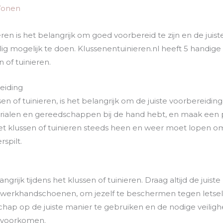
onen
ieren is het belangrijk om goed voorbereid te zijn en de jui
ilig mogelijk te doen. Klussenentuinieren.nl heeft 5 handige
n of tuinieren.
reiding
en of tuinieren, is het belangrijk om de juiste voorbereiding
erialen en gereedschappen bij de hand hebt, en maak een p
et klussen of tuinieren steeds heen en weer moet lopen om
rspilt.
angrijk tijdens het klussen of tuinieren. Draag altijd de jui
en werkhandschoenen, om jezelf te beschermen tegen letsel.
hap op de juiste manier te gebruiken en de nodige veilighe
 voorkomen.