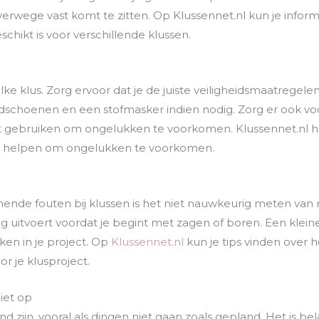
lverwege vast komt te zitten. Op Klussennet.nl kun je infor
hikt is voor verschillende klussen.
 elke klus. Zorg ervoor dat je de juiste veiligheidsmaatregel
andschoenen en een stofmasker indien nodig. Zorg er ook voo
gebruiken om ongelukken te voorkomen. Klussennet.nl he
nen helpen om ongelukken te voorkomen.
nde fouten bij klussen is het niet nauwkeurig meten van m
g uitvoert voordat je begint met zagen of boren. Een klein
en in je project. Op
Klussennet.nl
kun je tips vinden over h
 je klusproject.
iet op
d zijn, vooral als dingen niet gaan zoals gepland. Het is be