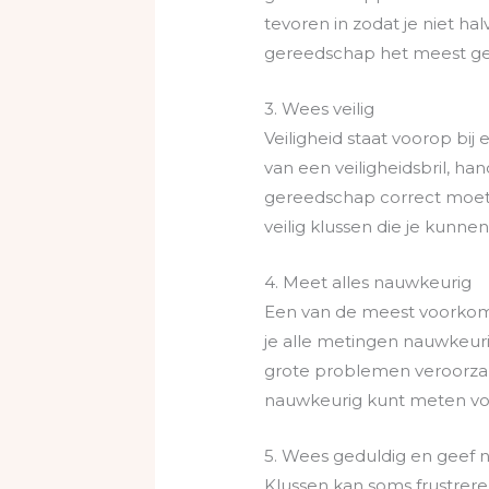
tevoren in zodat je niet ha
gereedschap het meest gesc
3. Wees veilig
Veiligheid staat voorop bij
van een veiligheidsbril, h
gereedschap correct moet 
veilig klussen die je kun
4. Meet alles nauwkeurig
Een van de meest voorkome
je alle metingen nauwkeuri
grote problemen veroorzak
nauwkeurig kunt meten voor
5. Wees geduldig en geef n
Klussen kan soms frustreren