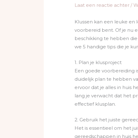
Laat een reactie achter
/
W
Klussen kan een leuke en l
voorbereid bent. Of je nu ee
beschikking te hebben die 
we 5 handige tips die je k
1. Plan je klusproject
Een goede voorbereiding is 
duidelijk plan te hebben va
ervoor dat je alles in huis
lang je verwacht dat het p
effectief klusplan.
2. Gebruik het juiste gere
Het is essentieel om het ju
gereedschappen in huis heb