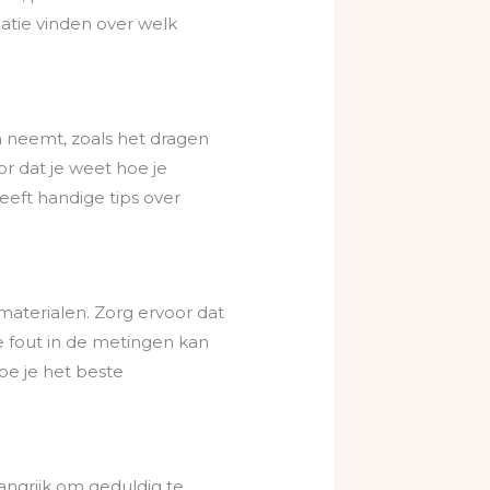
matie vinden over welk
en neemt, zoals het dragen
r dat je weet hoe je
eft handige tips over
aterialen. Zorg ervoor dat
e fout in de metingen kan
oe je het beste
langrijk om geduldig te