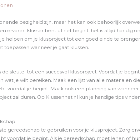
onen
onende bezigheid zijn, maar het kan ook behoorlijk overweld
n ervaren klusser bent of net begint, het is altijd handig om
je helpen om je klusproject tot een goed einde te brengen.
unt toepassen wanneer je gaat klussen.
de sleutel tot een succesvol klusproject. Voordat je begint
n wat je wilt bereiken. Maak een lijst van alle materialen di
 hebt voordat je begint. Maak ook een planning van wanneer
roject zal duren. Op Klussennet.nl kun je handige tips vin
edschap
iste gereedschap te gebruiken voor je klusproject. Zorg erv
t voordat je begint. Als je gereedschap moet lenen of hur