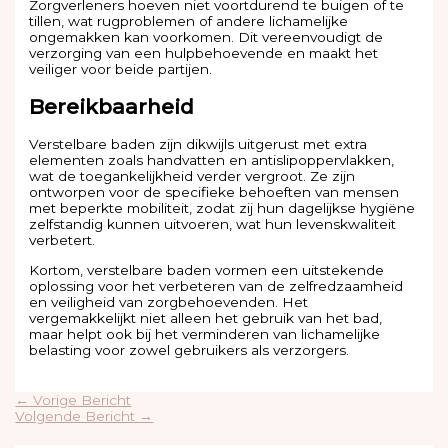
Zorgverleners hoeven niet voortdurend te buigen of te
tillen, wat rugproblemen of andere lichamelijke
ongemakken kan voorkomen. Dit vereenvoudigt de
verzorging van een hulpbehoevende en maakt het
veiliger voor beide partijen.
Bereikbaarheid
Verstelbare baden zijn dikwijls uitgerust met extra
elementen zoals handvatten en antislipoppervlakken,
wat de toegankelijkheid verder vergroot. Ze zijn
ontworpen voor de specifieke behoeften van mensen
met beperkte mobiliteit, zodat zij hun dagelijkse hygiëne
zelfstandig kunnen uitvoeren, wat hun levenskwaliteit
verbetert.
Kortom, verstelbare baden vormen een uitstekende
oplossing voor het verbeteren van de zelfredzaamheid
en veiligheid van zorgbehoevenden. Het
vergemakkelijkt niet alleen het gebruik van het bad,
maar helpt ook bij het verminderen van lichamelijke
belasting voor zowel gebruikers als verzorgers.
←
Vorige Bericht
Volgende Bericht
→