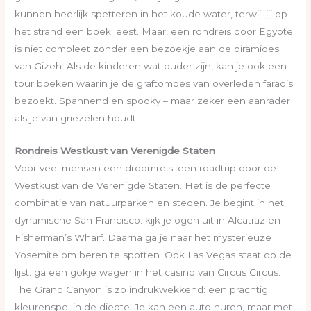
kunnen heerlijk spetteren in het koude water, terwijl jij op
het strand een boek leest. Maar, een rondreis door Egypte
is niet compleet zonder een bezoekje aan de piramides
van Gizeh. Als de kinderen wat ouder zijn, kan je ook een
tour boeken waarin je de graftombes van overleden farao’s
bezoekt. Spannend en spooky – maar zeker een aanrader
als je van griezelen houdt!
Rondreis Westkust van Verenigde Staten
Voor veel mensen een droomreis: een roadtrip door de
Westkust van de Verenigde Staten. Het is de perfecte
combinatie van natuurparken en steden. Je begint in het
dynamische San Francisco: kijk je ogen uit in Alcatraz en
Fisherman’s Wharf. Daarna ga je naar het mysterieuze
Yosemite om beren te spotten. Ook Las Vegas staat op de
lijst: ga een gokje wagen in het casino van Circus Circus.
The Grand Canyon is zo indrukwekkend: een prachtig
kleurenspel in de diepte. Je kan een auto huren, maar met