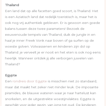
Thailand
Een land dat op alle facetten goed scoort, is Thailand. Het
is een Aziatisch land dat redelijk toeristisch is, maar het is
ook nog vrij authentiek gebleven. Er is gewoon een goede
balans tussen deze twee parameters! Bezoek de
eeuwenoude tempels van Thailand, duik de jungle in en
haal je inner Freek Vonk naar boven of ga surfen op de
woeste golven. Volwassenen en kinderen zijn dol op
Thailand: je verveelt je er nooit en het eten is ook nog eens
heerlijk. Wanneer ontdek jij alle verborgen juwelen van
Thailand?
Egypte
Een
rondreis door Egypte
is misschien niet zo standaard,
maar dat maakt het zeker niet minder leuk. De imposante
piramides, de blauwe wateren waar je naar hartelust kan
snorkelen, en de uitgestrekte woestijnvlaktes: Egypte is
geschikt voor ieder gezin, van jong tot oud. De kinderen