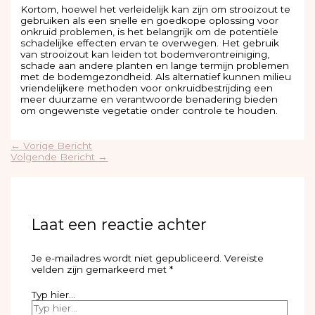
Kortom, hoewel het verleidelijk kan zijn om strooizout te
gebruiken als een snelle en goedkope oplossing voor
onkruid problemen, is het belangrijk om de potentiële
schadelijke effecten ervan te overwegen. Het gebruik
van strooizout kan leiden tot bodemverontreiniging,
schade aan andere planten en lange termijn problemen
met de bodemgezondheid. Als alternatief kunnen milieu
vriendelijkere methoden voor onkruidbestrijding een
meer duurzame en verantwoorde benadering bieden
om ongewenste vegetatie onder controle te houden.
←
Vorige Bericht
Volgende Bericht
→
Laat een reactie achter
Je e-mailadres wordt niet gepubliceerd.
Vereiste
velden zijn gemarkeerd met
*
Typ hier...