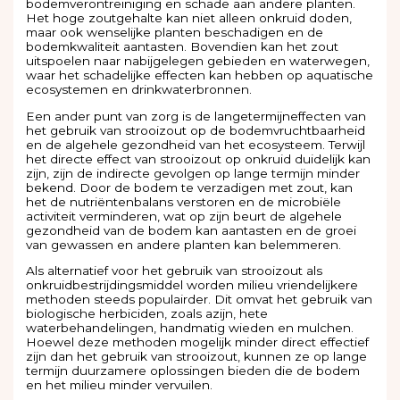
bodemverontreiniging en schade aan andere planten.
Het hoge zoutgehalte kan niet alleen onkruid doden,
maar ook wenselijke planten beschadigen en de
bodemkwaliteit aantasten. Bovendien kan het zout
uitspoelen naar nabijgelegen gebieden en waterwegen,
waar het schadelijke effecten kan hebben op aquatische
ecosystemen en drinkwaterbronnen.
Een ander punt van zorg is de langetermijneffecten van
het gebruik van strooizout op de bodemvruchtbaarheid
en de algehele gezondheid van het ecosysteem. Terwijl
het directe effect van strooizout op onkruid duidelijk kan
zijn, zijn de indirecte gevolgen op lange termijn minder
bekend. Door de bodem te verzadigen met zout, kan
het de nutriëntenbalans verstoren en de microbiële
activiteit verminderen, wat op zijn beurt de algehele
gezondheid van de bodem kan aantasten en de groei
van gewassen en andere planten kan belemmeren.
Als alternatief voor het gebruik van strooizout als
onkruidbestrijdingsmiddel worden milieu vriendelijkere
methoden steeds populairder. Dit omvat het gebruik van
biologische herbiciden, zoals azijn, hete
waterbehandelingen, handmatig wieden en mulchen.
Hoewel deze methoden mogelijk minder direct effectief
zijn dan het gebruik van strooizout, kunnen ze op lange
termijn duurzamere oplossingen bieden die de bodem
en het milieu minder vervuilen.