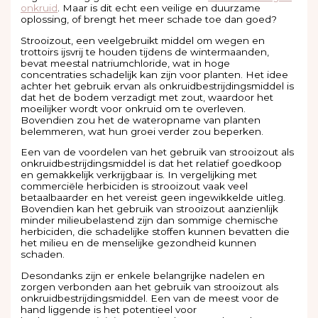
onkruid
. Maar is dit echt een veilige en duurzame
oplossing, of brengt het meer schade toe dan goed?
Strooizout, een veelgebruikt middel om wegen en
trottoirs ijsvrij te houden tijdens de wintermaanden,
bevat meestal natriumchloride, wat in hoge
concentraties schadelijk kan zijn voor planten. Het idee
achter het gebruik ervan als onkruidbestrijdingsmiddel is
dat het de bodem verzadigt met zout, waardoor het
moeilijker wordt voor onkruid om te overleven.
Bovendien zou het de wateropname van planten
belemmeren, wat hun groei verder zou beperken.
Een van de voordelen van het gebruik van strooizout als
onkruidbestrijdingsmiddel is dat het relatief goedkoop
en gemakkelijk verkrijgbaar is. In vergelijking met
commerciële herbiciden is strooizout vaak veel
betaalbaarder en het vereist geen ingewikkelde uitleg.
Bovendien kan het gebruik van strooizout aanzienlijk
minder milieubelastend zijn dan sommige chemische
herbiciden, die schadelijke stoffen kunnen bevatten die
het milieu en de menselijke gezondheid kunnen
schaden.
Desondanks zijn er enkele belangrijke nadelen en
zorgen verbonden aan het gebruik van strooizout als
onkruidbestrijdingsmiddel. Een van de meest voor de
hand liggende is het potentieel voor