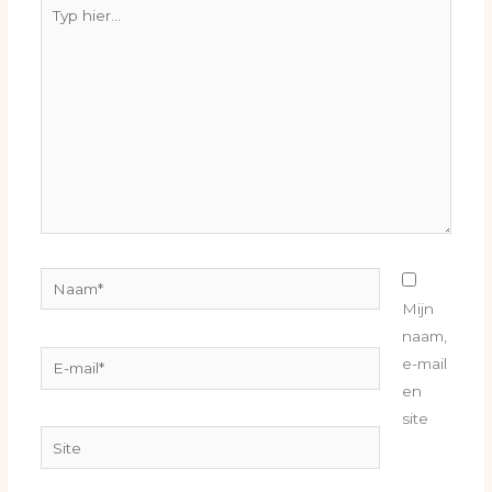
Typ
hier...
Naam*
Mijn
naam,
E-
e-mail
mail*
en
site
Site