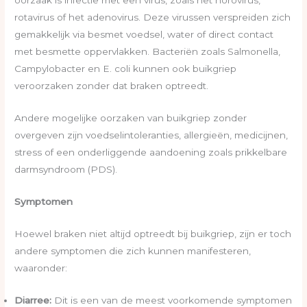
oorzaak is infectie met een virus, zoals het norovirus,
rotavirus of het adenovirus. Deze virussen verspreiden zich
gemakkelijk via besmet voedsel, water of direct contact
met besmette oppervlakken. Bacteriën zoals Salmonella,
Campylobacter en E. coli kunnen ook buikgriep
veroorzaken zonder dat braken optreedt.
Andere mogelijke oorzaken van buikgriep zonder
overgeven zijn voedselintoleranties, allergieën, medicijnen,
stress of een onderliggende aandoening zoals prikkelbare
darmsyndroom (PDS).
Symptomen
Hoewel braken niet altijd optreedt bij buikgriep, zijn er toch
andere symptomen die zich kunnen manifesteren,
waaronder:
Diarree:
Dit is een van de meest voorkomende symptomen