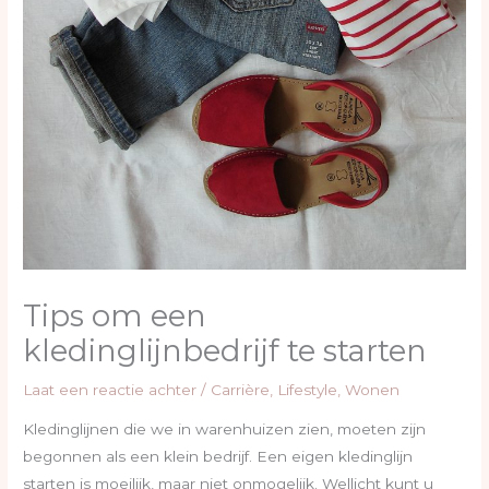
Tips om een
kledinglijnbedrijf te starten
Laat een reactie achter
/
Carrière
,
Lifestyle
,
Wonen
Kledinglijnen die we in warenhuizen zien, moeten zijn
begonnen als een klein bedrijf. Een eigen kledinglijn
starten is moeilijk, maar niet onmogelijk. Wellicht kunt u