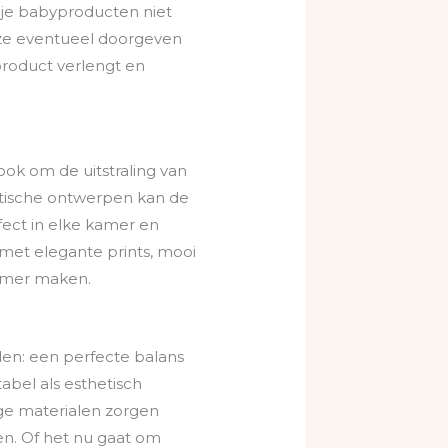
 je babyproducten niet
t ze eventueel doorgeven
product verlengt en
ook om de uitstraling van
stische ontwerpen kan de
rfect in elke kamer en
met elegante prints, mooi
amer maken.
den: een perfecte balans
abel als esthetisch
ige materialen zorgen
n. Of het nu gaat om