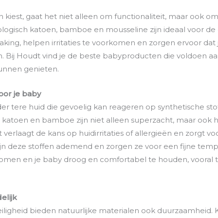
iest, gaat het niet alleen om functionaliteit, maar ook om 
iologisch katoen, bamboe en mousseline zijn ideaal voor de 
ing, helpen irritaties te voorkomen en zorgen ervoor dat je 
. Bij Houdt vind je de beste babyproducten die voldoen aan 
kunnen genieten.
voor je baby
r tere huid die gevoelig kan reageren op synthetische stof
h katoen en bamboe zijn niet alleen superzacht, maar ook h
t verlaagt de kans op huidirritaties of allergieën en zorgt v
zijn deze stoffen ademend en zorgen ze voor een fijne temp
omen en je baby droog en comfortabel te houden, vooral ti
elijk
iligheid bieden natuurlijke materialen ook duurzaamheid. Kw