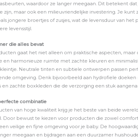
wasbeurten, waardoor ze langer meegaan. Dit betekent dat
e zijn, maar ook een milieuvriendelijke investering. Je kun
als jongere broertjes of zusjes, wat de levensduur van het 
e levensstijl.
r die alles bevat
ducten gaat het niet alleen om praktische aspecten, maar 
lle en harmonieuze ruimte met zachte kleuren en minimali
e kleintje. Neutrale tinten en subtiele ontwerpen passen pe
vende omgeving. Denk bijvoorbeeld aan hydrofiele doeken 
s en zachte boxkleden die de verzorging een stuk aangen
 perfecte combinatie
cten van hoge kwaliteit krijg je het beste van beide werel
tijl. Door bewust te kiezen voor producten die zowel comfort
je een veilige en fijne omgeving voor je baby. De hoogwaard
anger meegaan en bijdragen aan een duurzamer huishoude